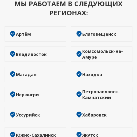
МЫ РАБОТАЕМ В СЛЕДУЮЩИХ
РЕГИОНАХ:
Артём
Благовещенск
Комсомольск-на-
Владивосток
Амуре
Магадан
Находка
Петропавловск-
Нерюнгри
Камчатский
Уссурийск
Хабаровск
Южно-Сахалинск
Якутск