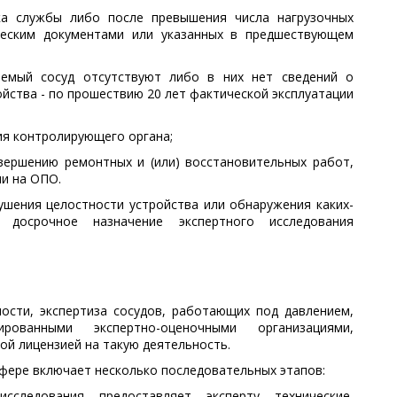
ока службы либо после превышения числа нагрузочных
ическим документами или указанных в предшествующем
яемый сосуд отсутствуют либо в них нет сведений о
йства - по прошествию 20 лет фактической эксплуатации
ия контролирующего органа;
авершению ремонтных и (или) восстановительных работ,
и на ОПО.
ушения целостности устройства или обнаружения каких-
досрочное назначение экспертного исследования
ости, экспертиза сосудов, работающих под давлением,
рованными экспертно-оценочными организациями,
 лицензией на такую деятельность.
фере включает несколько последовательных этапов:
сследования предоставляет эксперту технические,