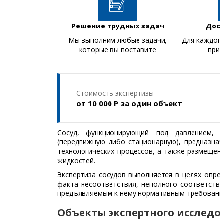
офессионалы
Решение трудных задач
Дос
дого не менее 5
Мы выполним любые задачи,
Для каждог
т
которые вы поставите
при
Стоимость экспертизы
от 10 000 Р за один объект
Сосуд, функционирующий под давлением, 
(передвижную либо стационарную), предназна
технологических процессов, а также размещен
жидкостей.
Экспертиза сосудов выполняется в целях опре
факта несоответствия, неполного соответств
предъявляемым к нему нормативным требован
Объекты экспертного исслед