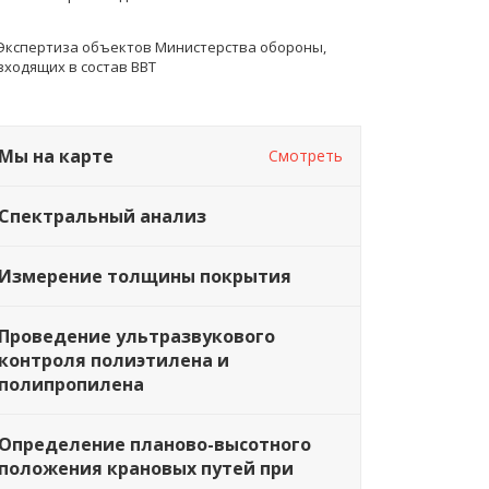
Экспертиза объектов Министерства обороны,
Сжатые сроки
Персональный подход
входящих в состав ВВТ
раиваемся под требования
С каждым заказчиком работает
заказчика
отдельная группа
Мы на карте
Смотреть
Спектральный анализ
Измерение толщины покрытия
Проведение ультразвукового
контроля полиэтилена и
полипропилена
Определение планово-высотного
положения крановых путей при