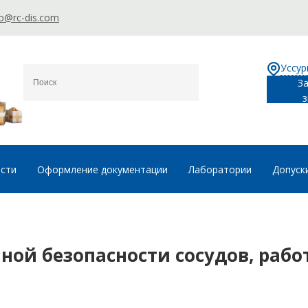
fo@rc-dis.com
Уссур
З
з
ости
Оформление документации
Лаборатории
Допуск
ной безопасности сосудов, раб