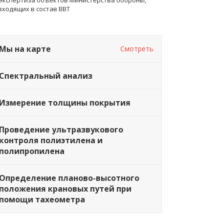
Сжатые сроки
Персональный подход
входящих в состав ВВТ
раиваемся под требования
С каждым заказчиком работает
заказчика
отдельная группа
Мы на карте
Смотреть
Спектральный анализ
Измерение толщины покрытия
Проведение ультразвукового
контроля полиэтилена и
полипропилена
Определение планово-высотного
положения крановых путей при
помощи тахеометра