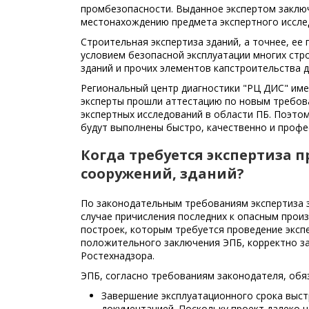
промбезопасности. Выданное экспертом заклю
местонахождению предмета экспертного иссле
Строительная экспертиза зданий, а точнее, е
условием безопасной эксплуатации многих стр
зданий и прочих элементов капстроительства 
Региональный центр диагностики "РЦ ДИС" име
эксперты прошли аттестацию по новым требо
экспертных исследований в области ПБ. Поэто
будут выполнены быстро, качественно и профе
Когда требуется экспертиза
сооружений, зданий?
По законодательным требованиям экспертиза з
случае причисления последних к опасным прои
построек, которым требуется проведение эксп
положительного заключения ЭПБ, корректно з
Ростехнадзора.
ЭПБ, согласно требованиям законодателя, обя
Завершение эксплуатационного срока выст
документацией. Поскольку проект далеко 