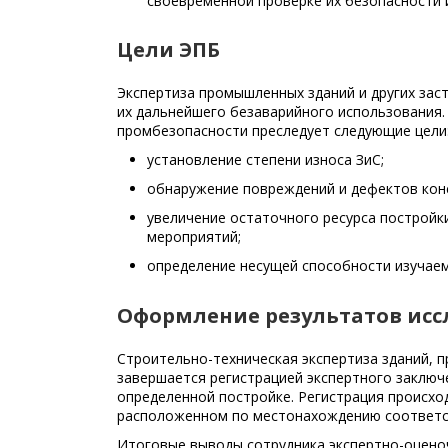
своевременной проверке их безопасности 
Цели ЭПБ
Экспертиза промышленных зданий и других зас
их дальнейшего безаварийного использования.
промбезопасности преследует следующие цели
установление степени износа ЗиС;
обнаружение повреждений и дефектов кон
увеличение остаточного ресурса построй
мероприятий;
определение несущей способности изучаем
Оформление результатов ис
Строительно-техническая экспертиза зданий, 
завершается регистрацией экспертного заклю
определенной постройке. Регистрация происхо
расположенном по местонахождению соответс
Итоговые выводы сотрудника экспертно-оцено