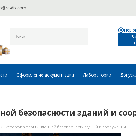
fo@rc-dis.com
Нерю
З
з
ости
Оформление документации
Лаборатории
Допуск
ной безопасности зданий и соо
Экспертиза промышленной безопасности зданий и сооружений
/