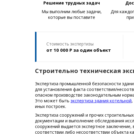
офессионалы
Решение трудных задач
Дос
дого не менее 5
Мы выполним любые задачи,
Для каждог
т
которые вы поставите
при
Стоимость экспертизы
от 10 000 Р за один объект
Строительно техническая эк
Экспертиза промышленной безопасности здани
для установления факта соответствия/несоотв
опасном производстве законодательным норма
Это может быть
экспертиза здания котельной
,
иных построек.
Экспертиза сооружений и прочих строительных
документации и выполнение обследования иссл
сооружений выдается экспертное заключение,
соответствии либо несоответствии объекта 