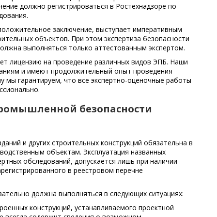
чение должно регистрироваться в Ростехнадзоре по
дования.
е положительное заключение, выступает императивным
оительных объектов. При этом экспертиза безопасности
должна выполняться только аттестованным экспертом.
ет лицензию на проведение различных видов ЭПБ. Наши
ваниям и имеют продолжительный опыт проведения
му мы гарантируем, что все экспертно-оценочные работы
ссионально.
 промышленной безопасности
даний и других строительных конструкций обязательна в
зводственным объектам. Эксплуатация названных
ертных обследований, допускается лишь при наличии
арегистрированного в реестровом перечне
зательно должна выполняться в следующих ситуациях:
роенных конструкций, устанавливаемого проектной
не всегда содержит сведения о возможном