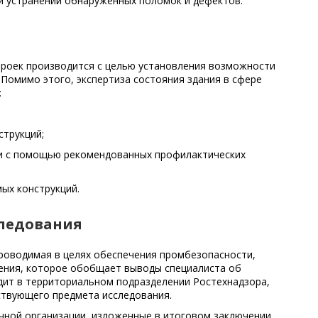
и устранении обнаруженных поломок и дефектов.
троек производится с целью установления возможности
 Помимо этого, экспертиза состояния здания в сфере
:
струкций;
ки с помощью рекомендованных профилактических
ых конструкций.
следования
проводимая в целях обеспечения промбезопасности,
чения, которое обобщает выводы специалиста об
дит в территориальном подразделении Ростехнадзора,
твующего предмета исследования.
чной организации, изложенные в итоговом заключении,