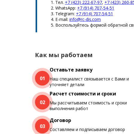
Тел.
+7 (423) 222-67-97
,
+7 (423) 260-8
WhatsApp:
+7 (914) 707-54-51
Telegram:
+7 (914) 707-54-51
E-mail:
info@rc-dis.com
Воспользуйтесь формой обратной св
Как мы работаем
Оставьте заявку
01
Наш специалист связывается с Вами и
уточняет детали
Расчет стоимости и сроки
02
Мы рассчитываем стоимость и сроки
выполнения работ
Договор
03
Составляем и подписываем договор